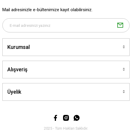
Ürün fiyatı diğer sitelerden daha pahalı.
Mail adresinizle e-bültenimize kayıt olabilirsiniz.
Bu ürüne benzer farklı alternatifler olmalı.
Kurumsal
Gönder
Alışveriş
Üyelik
2025 - Tüm Hakları Saklıdır.