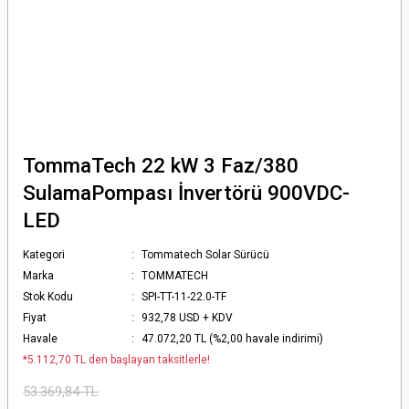
TommaTech 22 kW 3 Faz/380
SulamaPompası İnvertörü 900VDC-
LED
Kategori
Tommatech Solar Sürücü
Marka
TOMMATECH
Stok Kodu
SPI-TT-11-22.0-TF
Fiyat
932,78 USD + KDV
Havale
47.072,20 TL (%2,00 havale indirimi)
*5.112,70 TL den başlayan taksitlerle!
53.369,84 TL