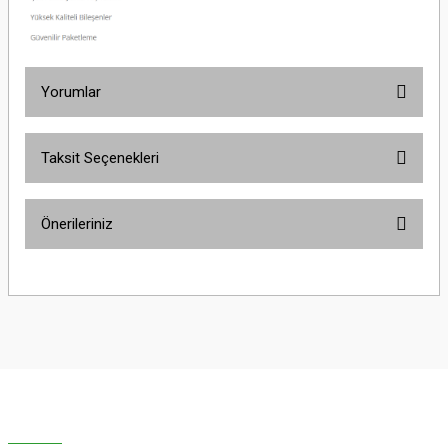
Yorumlar
Taksit Seçenekleri
Bu ürüne ilk yorumu siz yapın!
Önerileriniz
Yorum Yaz
Bu ürünün fiyat bilgisi, resim, ürün açıklamalarında ve diğer konularda
yetersiz gördüğünüz noktaları öneri formunu kullanarak tarafımıza
iletebilirsiniz.
Görüş ve önerileriniz için teşekkür ederiz.
Ürün resmi kalitesiz, bozuk veya görüntülenemiyor.
Ürün açıklamasında eksik bilgiler bulunuyor.
Ürün bilgilerinde hatalar bulunuyor.