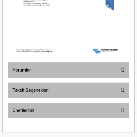
Yorumlar
Taksit Seçenekleri
Bu ürüne ilk yorumu siz yapın!
Önerileriniz
Yorum Yaz
Bu ürünün fiyat bilgisi, resim, ürün açıklamalarında ve diğer konularda
yetersiz gördüğünüz noktaları öneri formunu kullanarak tarafımıza
iletebilirsiniz.