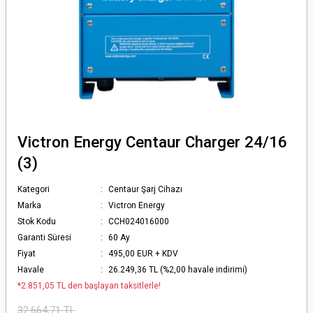
Victron Energy Centaur Charger 24/16
(3)
Kategori
Centaur Şarj Cihazı
Marka
Victron Energy
Stok Kodu
CCH024016000
Garanti Süresi
60 Ay
Fiyat
495,00 EUR + KDV
Havale
26.249,36 TL (%2,00 havale indirimi)
*2.851,05 TL den başlayan taksitlerle!
32.664,71 TL