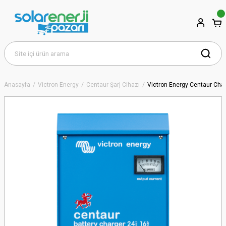
Anasayfa
Victron Energy
Centaur Şarj Cihazı
Victron Energy Centaur Char