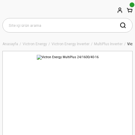
Anasayfa
Victron Energy
Victron Energy İnverter
MultiPlus İnverter
Vict