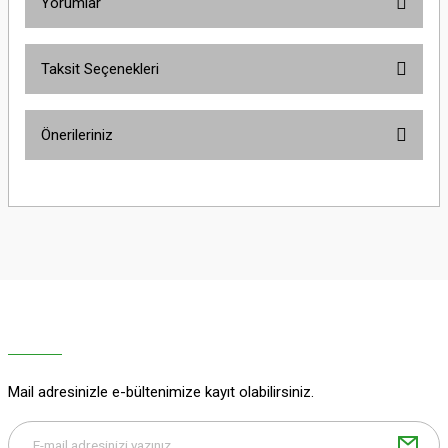
Yorumlar
Taksit Seçenekleri
Bu ürüne ilk yorumu siz yapın!
Önerileriniz
Yorum Yaz
Bu ürünün fiyat bilgisi, resim, ürün açıklamalarında ve diğer konularda
yetersiz gördüğünüz noktaları öneri formunu kullanarak tarafımıza
iletebilirsiniz.
Görüş ve önerileriniz için teşekkür ederiz.
Ürün resmi kalitesiz, bozuk veya görüntülenemiyor.
Ürün açıklamasında eksik bilgiler bulunuyor.
Ürün bilgilerinde hatalar bulunuyor.
Ürün fiyatı diğer sitelerden daha pahalı.
Mail adresinizle e-bültenimize kayıt olabilirsiniz.
Bu ürüne benzer farklı alternatifler olmalı.