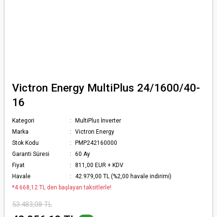
Victron Energy MultiPlus 24/1600/40-
16
Kategori
MultiPlus İnverter
Marka
Victron Energy
Stok Kodu
PMP242160000
Garanti Süresi
60 Ay
Fiyat
811,00 EUR + KDV
Havale
42.979,00 TL (%2,00 havale indirimi)
*4.668,12 TL den başlayan taksitlerle!
53.483,08 TL