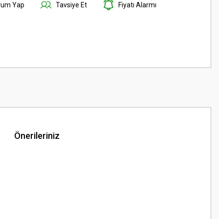
rum Yap
Tavsiye Et
Fiyatı Alarmı
Önerileriniz
z.