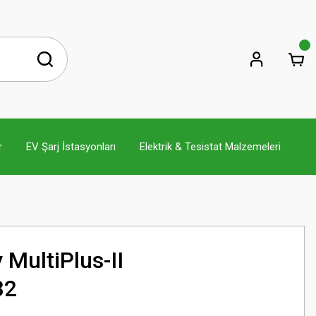
r
EV Şarj İstasyonları
Elektrik & Tesistat Malzemeleri
 MultiPlus-II
32