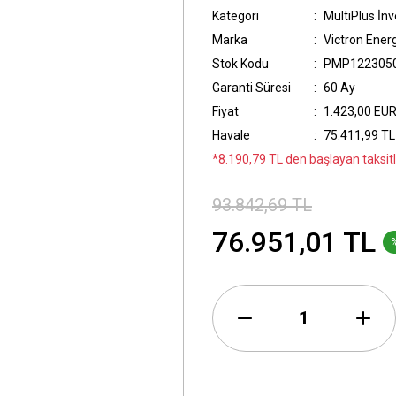
Kategori
MultiPlus İnv
Marka
Victron Ener
Stok Kodu
PMP122305
Garanti Süresi
60 Ay
Fiyat
1.423,00 EUR
Havale
75.411,99 TL 
*8.190,79 TL den başlayan taksitl
93.842,69 TL
76.951,01 TL