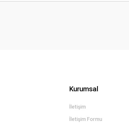
Bu ürüne ilk yorumu siz yapın!
Yorum Yaz
Gönder
Kurumsal
İletişim
İletişim Formu