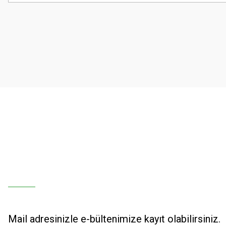
Görüş ve önerileriniz için teşekkür ederiz.
Ürün resmi kalitesiz, bozuk veya görüntülenemiyor.
Ürün açıklamasında eksik bilgiler bulunuyor.
Ürün bilgilerinde hatalar bulunuyor.
Ürün fiyatı diğer sitelerden daha pahalı.
Bu ürüne benzer farklı alternatifler olmalı.
Mail adresinizle e-bültenimize kayıt olabilirsiniz.