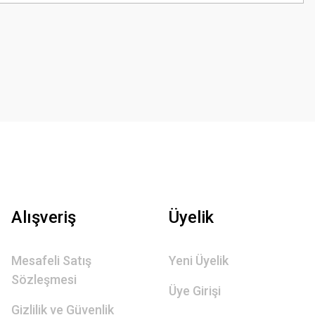
Alışveriş
Üyelik
Mesafeli Satış
Yeni Üyelik
Sözleşmesi
Üye Girişi
Gizlilik ve Güvenlik