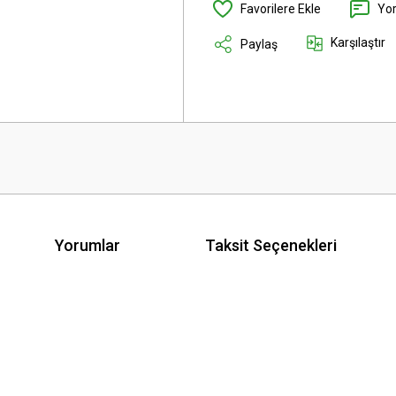
Yo
Karşılaştır
Paylaş
Yorumlar
Taksit Seçenekleri
 yetersiz gördüğünüz noktaları öneri formunu kullanarak tarafımıza iletebilirsini