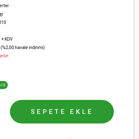
erter
gy
010
 + KDV
(%2,00 havale indirimi)
erle!
%18
SEPETE EKLE