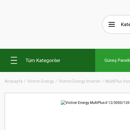
Tüm Kategoriler
Güneş Panelle
Anasayfa
Victron Energy
Victron Energy İnverter
MultiPlus İnv