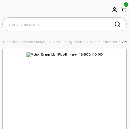
Anasayfa
Victron Energy
Victron Energy İnverter
MultiPlus İnverter
Vict