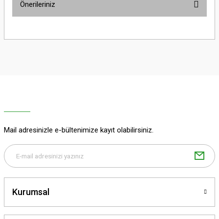
Önerileriniz
Yorum Yaz
Bu ürünün fiyat bilgisi, resim, ürün açıklamalarında ve diğer konularda
yetersiz gördüğünüz noktaları öneri formunu kullanarak tarafımıza
iletebilirsiniz.
Görüş ve önerileriniz için teşekkür ederiz.
Ürün resmi kalitesiz, bozuk veya görüntülenemiyor.
Ürün açıklamasında eksik bilgiler bulunuyor.
Ürün bilgilerinde hatalar bulunuyor.
Ürün fiyatı diğer sitelerden daha pahalı.
Mail adresinizle e-bültenimize kayıt olabilirsiniz.
Bu ürüne benzer farklı alternatifler olmalı.
Kurumsal
Gönder