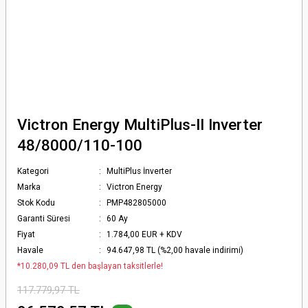
Victron Energy MultiPlus-II Inverter
48/8000/110-100
Kategori
MultiPlus İnverter
Marka
Victron Energy
Stok Kodu
PMP482805000
Garanti Süresi
60 Ay
Fiyat
1.784,00 EUR + KDV
Havale
94.647,98 TL (%2,00 havale indirimi)
*10.280,09 TL den başlayan taksitlerle!
117.779,97 TL