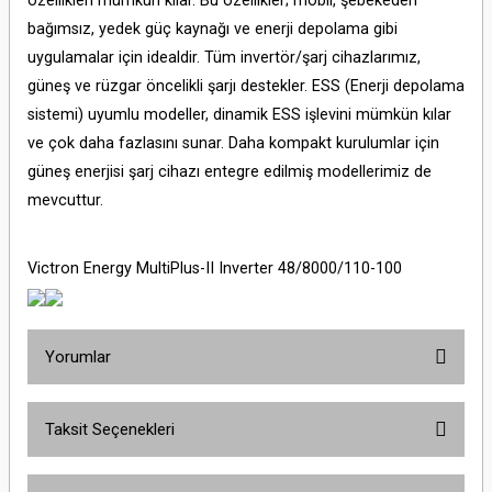
özellikleri mümkün kılar. Bu özellikler; mobil, şebekeden
bağımsız, yedek güç kaynağı ve enerji depolama gibi
uygulamalar için idealdir. Tüm invertör/şarj cihazlarımız,
güneş ve rüzgar öncelikli şarjı destekler. ESS (Enerji depolama
sistemi) uyumlu modeller, dinamik ESS işlevini mümkün kılar
ve çok daha fazlasını sunar. Daha kompakt kurulumlar için
güneş enerjisi şarj cihazı entegre edilmiş modellerimiz de
mevcuttur.
Victron Energy MultiPlus-II Inverter 48/8000/110-100
Yorumlar
Taksit Seçenekleri
Bu ürüne ilk yorumu siz yapın!