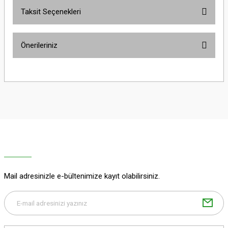
Taksit Seçenekleri
Bu ürüne ilk yorumu siz yapın!
Önerileriniz
Yorum Yaz
Bu ürünün fiyat bilgisi, resim, ürün açıklamalarında ve diğer konularda
yetersiz gördüğünüz noktaları öneri formunu kullanarak tarafımıza
iletebilirsiniz.
Görüş ve önerileriniz için teşekkür ederiz.
Ürün resmi kalitesiz, bozuk veya görüntülenemiyor.
Ürün açıklamasında eksik bilgiler bulunuyor.
Ürün bilgilerinde hatalar bulunuyor.
Ürün fiyatı diğer sitelerden daha pahalı.
Mail adresinizle e-bültenimize kayıt olabilirsiniz.
Bu ürüne benzer farklı alternatifler olmalı.