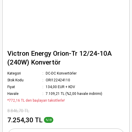
Victron Energy Orion-Tr 12/24-10A
(240W) Konvertör
Kategori
DC-DC Konvertörler
Stok Kodu
ORI122424110
Fiyat
134,00 EUR + KDV
Havale
7.109,21 TL (%2,00 havale indirimi)
*772,16 TL den başlayan taksitlerle!
8.846,70 TL
7.254,30 TL
%18