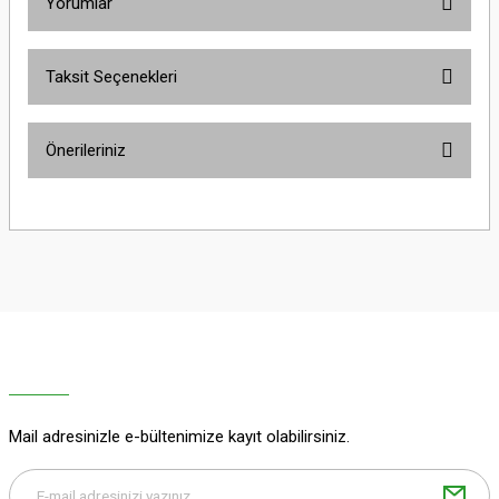
Yorumlar
Taksit Seçenekleri
Bu ürüne ilk yorumu siz yapın!
Önerileriniz
Yorum Yaz
Bu ürünün fiyat bilgisi, resim, ürün açıklamalarında ve diğer konularda
yetersiz gördüğünüz noktaları öneri formunu kullanarak tarafımıza
iletebilirsiniz.
Görüş ve önerileriniz için teşekkür ederiz.
Ürün resmi kalitesiz, bozuk veya görüntülenemiyor.
Ürün açıklamasında eksik bilgiler bulunuyor.
Ürün bilgilerinde hatalar bulunuyor.
Ürün fiyatı diğer sitelerden daha pahalı.
Mail adresinizle e-bültenimize kayıt olabilirsiniz.
Bu ürüne benzer farklı alternatifler olmalı.