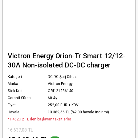
Victron Energy Orion-Tr Smart 12/12-
30A Non-isolated DC-DC charger
Kategori
DC-DC Şarj Cihazı
Marka
Victron Energy
Stok Kodu
ORI121236140
Garanti Süresi
60 Ay
Fiyat
252,00 EUR + KDV
Havale
13.369,56 TL (%2,00 havale indirimi)
*1.452,12 TL den başlayan taksitlerle!
16.637,08 TL