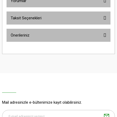
Yorumlar
Taksit Seçenekleri
Bu ürüne ilk yorumu siz yapın!
Önerileriniz
Yorum Yaz
Bu ürünün fiyat bilgisi, resim, ürün açıklamalarında ve diğer konularda
yetersiz gördüğünüz noktaları öneri formunu kullanarak tarafımıza
iletebilirsiniz.
Görüş ve önerileriniz için teşekkür ederiz.
Ürün resmi kalitesiz, bozuk veya görüntülenemiyor.
Ürün açıklamasında eksik bilgiler bulunuyor.
Ürün bilgilerinde hatalar bulunuyor.
Ürün fiyatı diğer sitelerden daha pahalı.
Mail adresinizle e-bültenimize kayıt olabilirsiniz.
Bu ürüne benzer farklı alternatifler olmalı.