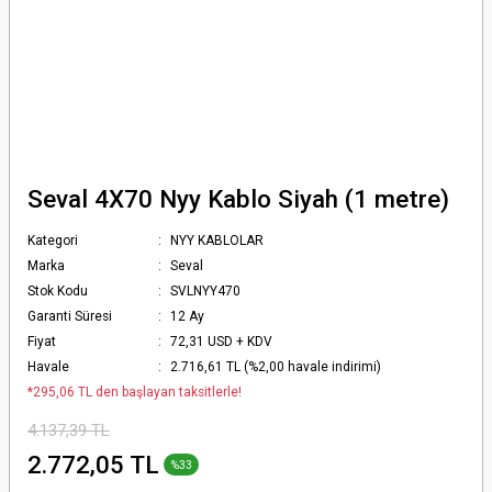
Seval 4X70 Nyy Kablo Siyah (1 metre)
Kategori
NYY KABLOLAR
Marka
Seval
Stok Kodu
SVLNYY470
Garanti Süresi
12 Ay
Fiyat
72,31 USD + KDV
Havale
2.716,61 TL (%2,00 havale indirimi)
*295,06 TL den başlayan taksitlerle!
4.137,39 TL
2.772,05 TL
%33