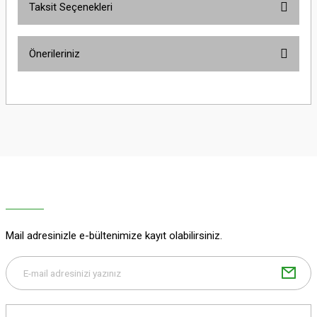
Taksit Seçenekleri
Bu ürüne ilk yorumu siz yapın!
Önerileriniz
Yorum Yaz
Bu ürünün fiyat bilgisi, resim, ürün açıklamalarında ve diğer konularda
yetersiz gördüğünüz noktaları öneri formunu kullanarak tarafımıza
iletebilirsiniz.
Görüş ve önerileriniz için teşekkür ederiz.
Ürün resmi kalitesiz, bozuk veya görüntülenemiyor.
Ürün açıklamasında eksik bilgiler bulunuyor.
Ürün bilgilerinde hatalar bulunuyor.
Ürün fiyatı diğer sitelerden daha pahalı.
Mail adresinizle e-bültenimize kayıt olabilirsiniz.
Bu ürüne benzer farklı alternatifler olmalı.