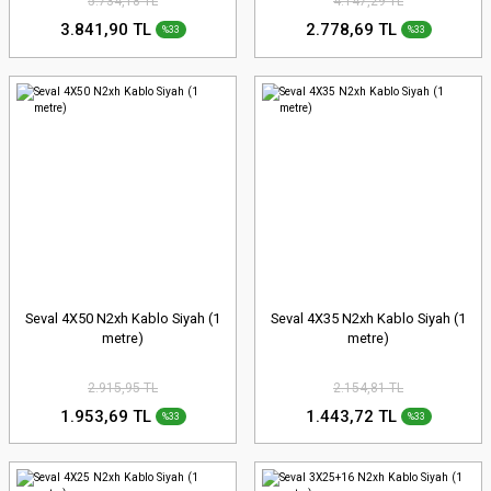
5.734,18 TL
4.147,29 TL
3.841,90 TL
2.778,69 TL
%33
%33
Seval 4X50 N2xh Kablo Siyah (1
Seval 4X35 N2xh Kablo Siyah (1
metre)
metre)
2.915,95 TL
2.154,81 TL
1.953,69 TL
1.443,72 TL
%33
%33