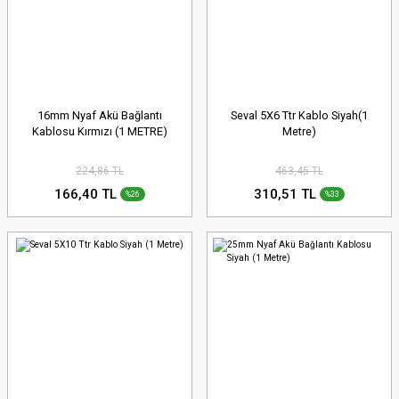
16mm Nyaf Akü Bağlantı
Seval 5X6 Ttr Kablo Siyah(1
Kablosu Kırmızı (1 METRE)
Metre)
224,86 TL
463,45 TL
166,40 TL
310,51 TL
%26
%33