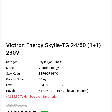
Victron Energy Skylla-TG 24/50 (1+1)
230V
Kategori
Skylla Şarj Cihazı
Marka
Victron Energy
Stok Kodu
BTPGQR6GYK
Garanti Süresi
60 Ay
Fiyat
814,00 EUR + KDV
Havale
43.137,99 TL (%2,00 havale indirimi)
*4.685,39 TL den başlayan taksitlerle!
53.680,92 TL