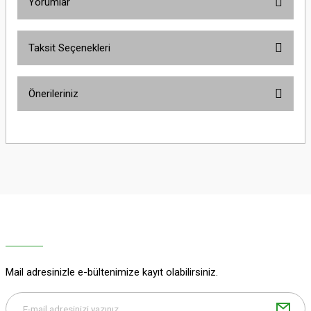
Yorumlar
Taksit Seçenekleri
Bu ürüne ilk yorumu siz yapın!
Önerileriniz
Yorum Yaz
Bu ürünün fiyat bilgisi, resim, ürün açıklamalarında ve diğer konularda
yetersiz gördüğünüz noktaları öneri formunu kullanarak tarafımıza
iletebilirsiniz.
Görüş ve önerileriniz için teşekkür ederiz.
Ürün resmi kalitesiz, bozuk veya görüntülenemiyor.
Ürün açıklamasında eksik bilgiler bulunuyor.
Ürün bilgilerinde hatalar bulunuyor.
Ürün fiyatı diğer sitelerden daha pahalı.
Mail adresinizle e-bültenimize kayıt olabilirsiniz.
Bu ürüne benzer farklı alternatifler olmalı.