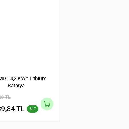
 MD 14,3 KWh Lithium
Batarya
29 TL
9,84 TL
%17